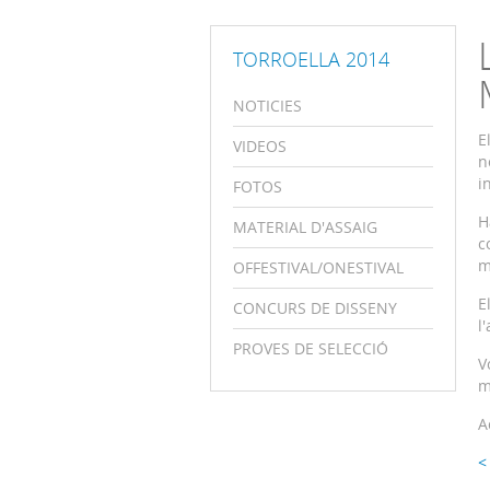
TORROELLA 2014
NOTICIES
E
VIDEOS
n
i
FOTOS
H
MATERIAL D'ASSAIG
c
m
OFFESTIVAL/ONESTIVAL
E
CONCURS DE DISSENY
l
PROVES DE SELECCIÓ
V
m
A
<