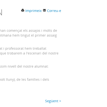
N
Imprimeix
Correu-e
a han començat els assajos i molts de
setmana hem tingut el primer assaig
at i professorat hem treballat
que trobarem a l'escenari del nostre
íssim nivell del nostre alumnat:
lt lluny), de les famílies i dels
Següent >