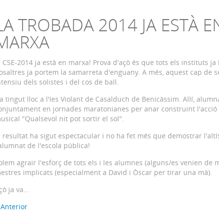
LA TROBADA 2014 JA ESTÀ E
MARXA
l CSE-2014 ja està en marxa! Prova d'açò és que tots els instituts j
osaltres ja portem la samarreta d'enguany. A més, aquest cap de 
ntensiu dels solistes i del cos de ball.
a tingut lloc a l'Ies Violant de Casalduch de Benicàssim. Allí, alumn
onjuntament en jornades maratonianes per anar construint l'acció 
usical "Qualsevol nit pot sortir el sol".
l resultat ha sigut espectacular i no ha fet més que demostrar l'alt
'alumnat de l'escola pública!
olem agrair l'esforç de tots els i les alumnes (alguns/es venien de mo
estres implicats (especialment a David i Òscar per tirar una mà).
çò ja va...
 Anterior