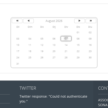
August 2026
Dil
Dim
Dic
Dij
Div
Dis
Diu
01
02
07
03
04
05
06
08
09
10
11
12
13
14
15
16
17
18
19
20
21
22
23
24
25
26
27
28
29
30
31
TWITTER
CON
Twitter response: "Could not authenticate
ASSO
you."
SONA 