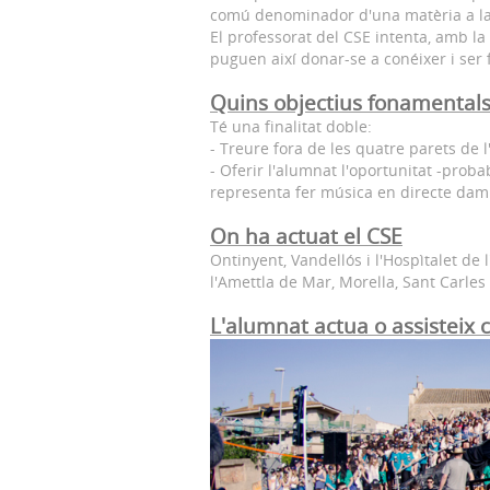
comú denominador d'una matèria a la q
El professorat del CSE intenta, amb la
puguen així donar-se a conéixer i ser 
Quins objectius fonamental
Té una finalitat doble:
- Treure fora de les quatre parets de l'
- Oferir l'alumnat l'oportunitat -pro
representa fer música en directe dam
On ha actuat el CSE
Ontinyent, Vandellós i l'Hospìtalet de 
l'Amettla de Mar, Morella, Sant Carles 
L'alumnat actua o assisteix 