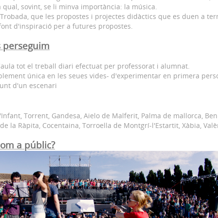
ual, sovint, se li minva importància: la música.
 Trobada, que les propostes i projectes didàctics que es duen a ter
font d'inspiració per a futures propostes.
s perseguim
aula tot el treball diari efectuat per professorat i alumnat.
bablement única en les seues vides- d'experimentar en primera perso
unt d'un escenari
l'Infant, Torrent, Gandesa, Aielo de Malferit, Palma de mallorca, Be
de la Ràpita, Cocentaina, Torroella de Montgrí-l'Estartit, Xàbia, Valè
com a públic?