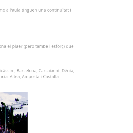
me a l'aula tinguen una continuïtat i
na el plaer (però també l'esforç) que
nicàssim, Barcelona, Carcaixent, Dénia,
ncia, Altea, Amposta i Castalla.