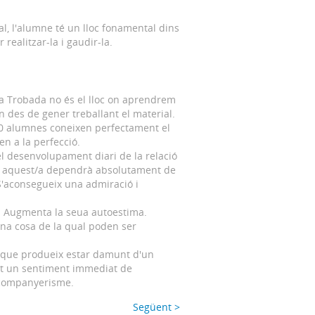
, l'alumne té un lloc fonamental dins
realitzar-la i gaudir-la.
 la Trobada no és el lloc on aprendrem
 des de gener treballant el material.
300 alumnes coneixen perfectament el
en a la perfecció.
 el desenvolupament diari de la relació
 i aquest/a dependrà absolutament de
S'aconsegueix una admiració i
s. Augmenta la seua autoestima.
m una cosa de la qual poden ser
s que produeix estar damunt d'un
cent un sentiment immediat de
i companyerisme.
Següent >