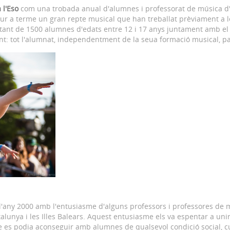
l'Eso
com una trobada anual d'alumnes i professorat de música d'i
 dur a terme un gran repte musical que han treballat prèviament a l
oltant de 1500 alumnes d'edats entre 12 i 17 anys juntament amb el
nt: tot l'alumnat, independentment de la seua formació musical, par
l'any 2000 amb l'entusiasme d'alguns professors i professores de 
talunya i les Illes Balears. Aquest entusiasme els va espentar a un
ue es podia aconseguir amb alumnes de qualsevol condició social, c