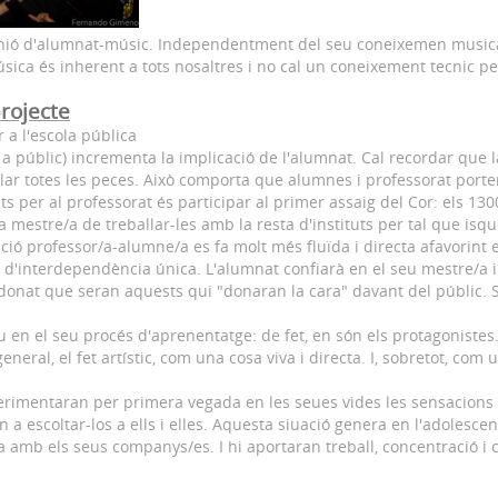
'unió d'alumnat-músic. Independentment del seu coneixemen musical
ca és inherent a tots nosaltres i no cal un coneixement tecnic per 
rojecte
r a l'escola pública
om a públic) incrementa la implicació de l'alumnat. Cal recordar que
r totes les peces. Això comporta que alumnes i professorat porten
s per al professorat és participar al primer assaig del Cor: els 1
 mestre/a de treballar-les amb la resta d'instituts per tal que isqu
lació professor/a-alumne/a es fa molt més fluïda i directa afavorint
ó d'interdependència única. L'alumnat confiarà en el seu mestre/a
 donat que seran aquests qui "donaran la cara" davant del públic. 
iu en el seu procés d'aprenentatge: de fet, en són els protagoniste
eneral, el fet artístic, com una cosa viva i directa. I, sobretot, co
xperimentaran per primera vegada en les seues vides les sensacion
n a escoltar-los a ells i elles. Aquesta siuació genera en l'adoles
da amb els seus companys/es. I hi aportaran treball, concentració 