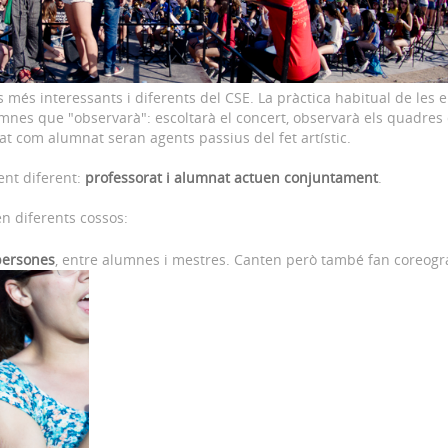
 més interessants i diferents del CSE. La pràctica habitual de les e
es que "observarà": escoltarà el concert, observarà els quadres d
rat com alumnat seran agents passius del fet artístic.
ent diferent:
professorat i alumnat actuen conjuntament
.
n diferents cossos:
persones
, entre alumnes i mestres. Canten però també fan coreogra