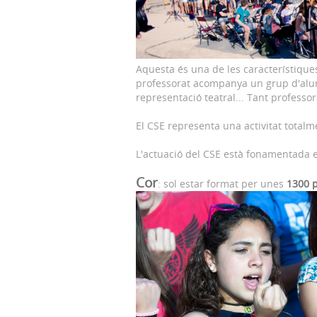
Aquesta és una de les característiques
professorat acompanya un grup d'alumn
representació teatral... Tant professo
El CSE representa una activitat totalm
L'actuació del CSE està fonamentada e
Cor
: sol estar format per unes
1300 