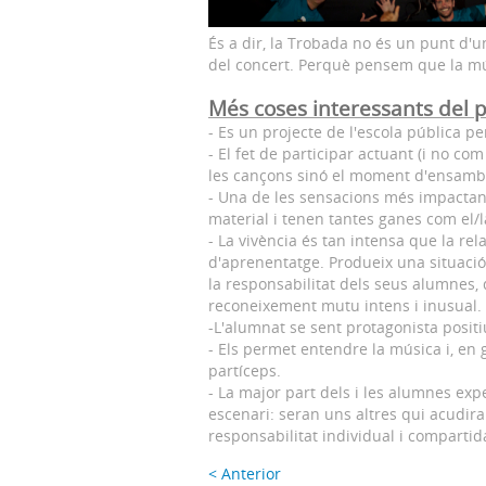
És a dir, la Trobada no és un punt d
del concert. Perquè pensem que la músi
Més coses interessants del p
- Es un projecte de l'escola pública pe
- El fet de participar actuant (i no c
les cançons sinó el moment d'ensambla
- Una de les sensacions més impactant
material i tenen tantes ganes com el/la
- La vivència és tan intensa que la re
d'aprenentatge. Produeix una situaci
la responsabilitat dels seus alumnes,
reconeixement mutu intens i inusual.
-L'alumnat se sent protagonista posit
- Els permet entendre la música i, en g
partíceps.
- La major part dels i les alumnes e
escenari: seran uns altres qui acudira
responsabilitat individual i comparti
< Anterior