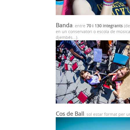
Banda
: entre
70 i 130 integrants
(de
en un conservatori o escola de música
djembés...).
Cos de Ball
: sol estar format per 