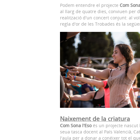
Podem entendre el projecte
Com Sona 
al llarg de quatre dies, conviuen per
realització d'un concert conjunt: al v
regla d'or de les Trobades és la següe
Naixe
ment de la criatura
Com Sona l'Eso
és un projecte nascut 
seua tasca docent al País Valencià, Ca
l'aula per a donar a conéixer tot el q