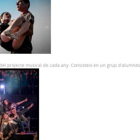
a del projecte musical de cada any. Consisteix en un grup d'alumne