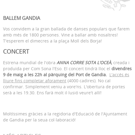
BALLEM GANDIA
Vos convidem a la gran ballada de danses populars que farem
amb més de 1800 persones. Vine a ballar amb nosaltres!
T'esperem el dimecres a la plaça Moll dels Borja!
CONCERT
Estrena mundial de l'obra
ANNA CORRE SOTA L'OCEÀ
,
creada i
produïda per Com Sona l'Eso. El concert tindrà lloc el
divendres
9 de maig a les 22h al pàrquing del Port de Gandia.
L'accés és
lliure fins completar aforament
(4000 cadires). No cal
confirmar. Simplement veniu a vore'ns. L'obertura de portes
serà a les 19.30. Ens farà molt il·lusió veure't allí!
Moltíssimes gràcies a la regidoria d'Educació de l'Ajuntament
de Gandia per la seua col·laboració!