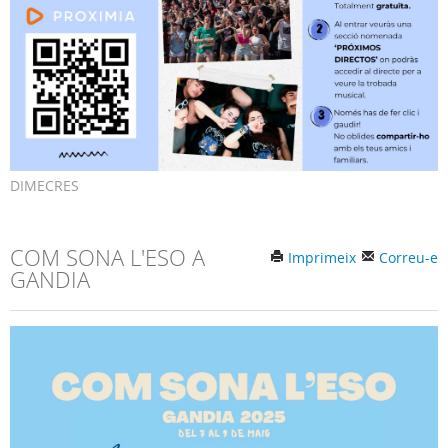
DIMECRES
COM SONA L'ESO A
Imprimeix
Correu-e
GANDIA