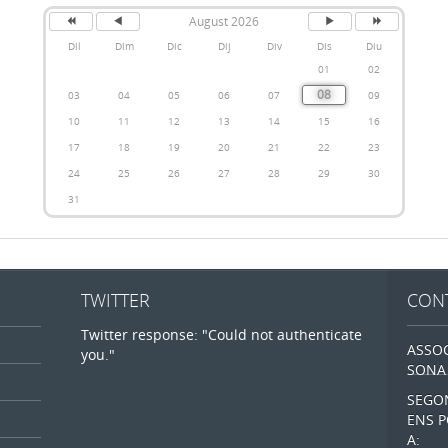
August 2026
Dil
Dim
Dic
Dij
Div
Dis
Diu
01
02
08
03
04
05
06
07
09
10
11
12
13
14
15
16
17
18
19
20
21
22
23
24
25
26
27
28
29
30
31
TWITTER
CON
Twitter response: "Could not authenticate
ASSO
you."
SONA 
SEGO
ENS P
A: