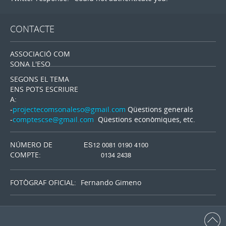
CONTACTE
ASSOCIACIÓ COM
SONA L'ESO
SEGONS EL TEMA
ENS POTS ESCRIURE
A:
-
projectecomsonaleso@gmail.com
Qüestions generals
-
comptescse@gmail.com
Qüestions econòmiques, etc.
NÚMERO DE
ES12 0081 0190 4100
COMPTE:
0134 2438
FOTÒGRAF OFICIAL:
Fernando Gimeno