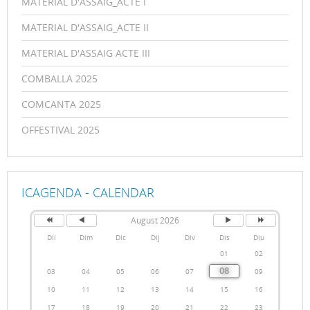
MATERIAL D'ASSAIG_ACTE I
MATERIAL D'ASSAIG_ACTE II
MATERIAL D'ASSAIG ACTE III
COMBALLA 2025
COMCANTA 2025
OFFESTIVAL 2025
ICAGENDA - CALENDAR
August 2026
Dil
Dim
Dic
Dij
Div
Dis
Diu
01
02
08
03
04
05
06
07
09
10
11
12
13
14
15
16
17
18
19
20
21
22
23