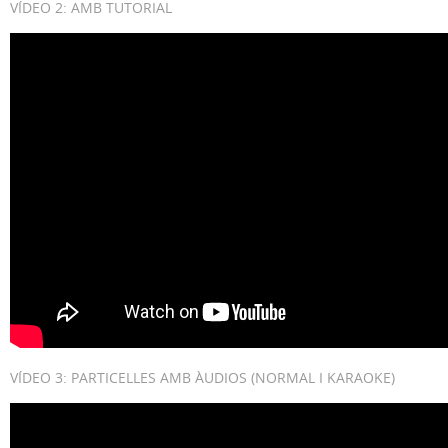
VÍDEO 2: AMB TUTORIAL
VÍDEO 3: PARTICELLES AMB ÀUDIOS (NORMAL I KARAOKE)