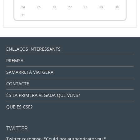
24
25
26
27
28
29
30
31
ENLLAÇOS INTERESSANTS
PREMSA
SAMARRETA VIATGERA
CONTACTE
ÉS LA PRIMERA VEGADA QUE VÉNS?
QUÈ ÉS CSE?
TWITTER
Twitter response: "Could not authenticate you."