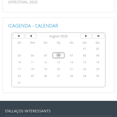
OFFESTIVAL 2025
ICAGENDA - CALENDAR
August 2026
Dil
Dim
Dic
Dij
Div
Dis
Diu
01
02
06
03
04
05
07
08
09
10
11
12
13
14
15
16
17
18
19
20
21
22
23
24
25
26
27
28
29
30
31
ENLLAÇOS INTERESSANTS