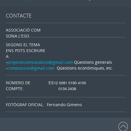
CONTACTE
ASSOCIACIÓ COM
SONA L'ESO
SEGONS EL TEMA
ENS POTS ESCRIURE
A:
-
projectecomsonaleso@gmail.com
Qüestions generals
-
comptescse@gmail.com
Qüestions econòmiques, etc.
NÚMERO DE
ES12 0081 0190 4100
COMPTE:
0134 2438
FOTÒGRAF OFICIAL:
Fernando Gimeno