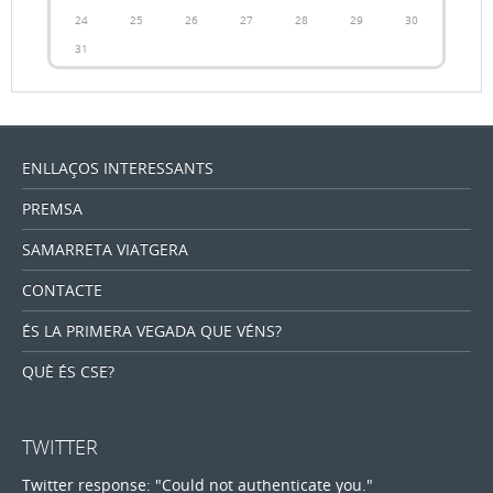
24
25
26
27
28
29
30
31
ENLLAÇOS INTERESSANTS
PREMSA
SAMARRETA VIATGERA
CONTACTE
ÉS LA PRIMERA VEGADA QUE VÉNS?
QUÈ ÉS CSE?
TWITTER
Twitter response: "Could not authenticate you."