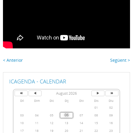
< Anterior
Següent >
ICAGENDA - CALENDAR
August 2026
Dil
Dim
Dic
Dij
Div
Dis
Diu
01
02
06
03
04
05
07
08
09
10
11
12
13
14
15
16
17
18
19
20
21
22
23