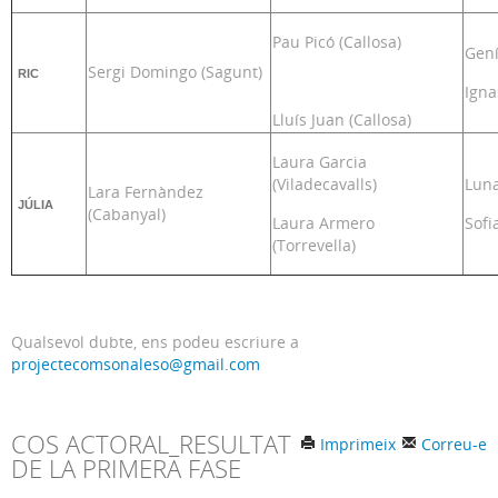
Pau Picó (Callosa)
Gení
Sergi Domingo (Sagunt)
RIC
Igna
Lluís Juan (Callosa)
Laura Garcia
(Viladecavalls)
Luna
Lara Fernàndez
JÚLIA
(Cabanyal)
Laura Armero
Sofi
(Torrevella)
Qualsevol dubte, ens podeu escriure a
projectecomsonaleso@gmail.com
COS ACTORAL_RESULTAT
Imprimeix
Correu-e
DE LA PRIMERA FASE