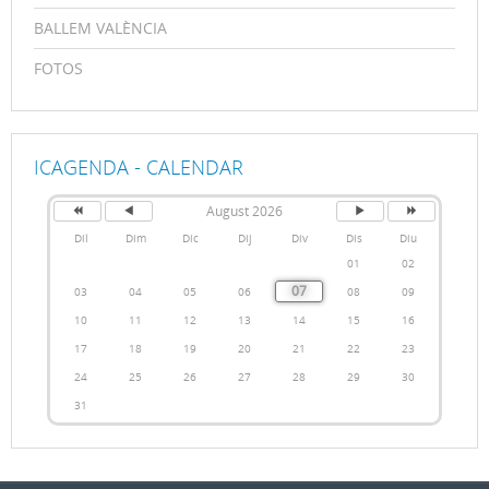
BALLEM VALÈNCIA
FOTOS
ICAGENDA - CALENDAR
August 2026
Dil
Dim
Dic
Dij
Div
Dis
Diu
01
02
07
03
04
05
06
08
09
10
11
12
13
14
15
16
17
18
19
20
21
22
23
24
25
26
27
28
29
30
31