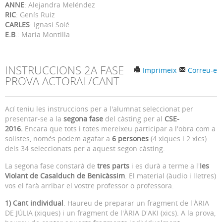
ANNE
: Alejandra Meléndez
RIC
: Genís Ruiz
CARLES
: Ignasi Solé
E.B
.: Maria Montilla
INSTRUCCIONS 2A FASE
Imprimeix
Correu-e
PROVA ACTORAL/CANT
Ací teniu les instruccions per a l'alumnat seleccionat per
presentar-se a la
segona fase
del càsting per al
CSE-
2016.
Encara que tots i totes mereixeu participar a l'obra com a
solistes, només podem agafar a
6 persones
(4 xiques i 2 xics)
dels 34 seleccionats per a aquest segon càsting.
La segona fase constarà de
tres parts
i es durà a terme a l'
Ies
Violant de Casalduch de Benicàssim
. El material (àudio i lletres)
vos el farà arribar el vostre professor o professora.
1) Cant individual
. Haureu de preparar un fragment de l'ÀRIA
DE JÚLIA (xiques) i un fragment de l'ÀRIA D'AKI (xics). A la prova,