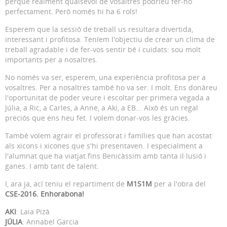
perquè realment qualsevol de vosaltres podríeu fer-ho
perfectament. Però només hi ha 6 rols!
Esperem que la sessió de treball us resultara divertida,
interessant i profitosa. Teníem l'objectiu de crear un clima de
treball agradable i de fer-vos sentir bé i cuidats: sou molt
importants per a nosaltres.
No només va ser, esperem, una experiència profitosa per a
vosaltres. Per a nosaltres també ho va ser. I molt. Ens donàreu
l'oportunitat de poder veure i escoltar per primera vegada a
Júlia, a Ric, a Carles, a Anne, a Aki, a EB... Això és un regal
preciós que ens heu fet. I volem donar-vos les gràcies.
També volem agrair el professorat i famílies que han acostat
als xicons i xicones que s'hi presentaven. I especialment a
l'alumnat que ha viatjat fins Benicàssim amb tanta il·lusió i
ganes. I amb tant de talent.
I, ara ja, ací teniu el repartiment de
M1S1M
per a l'obra del
CSE-2016. Enhorabona!
AKI
: Laia Pizà
JÚLIA
: Annabel Garcia