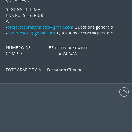
SONA L'ESO
SEGONS EL TEMA
ENS POTS ESCRIURE
A:
-
projectecomsonaleso@gmail.com
Qüestions generals
-
comptescse@gmail.com
Qüestions econòmiques, etc.
NÚMERO DE
ES12 0081 0190 4100
COMPTE:
0134 2438
FOTÒGRAF OFICIAL:
Fernando Gimeno