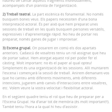
haureu de cantar aquests fragments individualment,
acompanyats d'un pianista de l'organització.
2) Treball teatral.
La part escènica és fonamental. No només
busquem bones veus. Els papers necessiten d'una bona
interpretació actoral. És per això que hem preparat unes
sessions de treball en les quals busquem persones versàtils,
expressives i d'aprenentatge ràpid. No heu de portar res
preparat, només ganes de jugar i improvisar.
3) Escena grupal.
On posarem en comú els dos apartats
anteriors. Cadascú de vosaltres teniu un rol assignat que heu
de portar sabut. Hem atorgat aquest rol per poder fer el
càsting. Molt important: no és el paper al qual opteu!
Simplement és una organització de les sessions. Allí muntarem
l'escena i començarà la sessió de treball. Anirem demanant-vos
que ho canteu amb diferents moviments, amb diferents
intencions, jugarem amb canvis d'interaccions entre vosaltres,
etc. Volem veure la vostra velocitat i flexibilitat actoral.
En el següent quadre teniu el rol que heu de preparar per a
l'Escena Grupal. Ha d'anar tot de memòria (és molt important!!).
També teniu l'hora a la qual hi heu d'assistir.