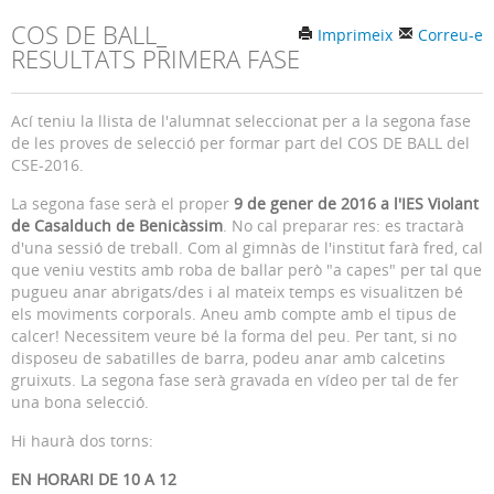
COS DE BALL_
Imprimeix
Correu-e
RESULTATS PRIMERA FASE
Ací teniu la llista de l'alumnat seleccionat per a la segona fase
de les proves de selecció per formar part del COS DE BALL del
CSE-2016.
La segona fase serà el proper
9 de gener de 2016 a l'IES Violant
de Casalduch de Benicàssim
. No cal preparar res: es tractarà
d'una sessió de treball. Com al gimnàs de l'institut farà fred, cal
que veniu vestits amb roba de ballar però "a capes" per tal que
pugueu anar abrigats/des i al mateix temps es visualitzen bé
els moviments corporals. Aneu amb compte amb el tipus de
calcer! Necessitem veure bé la forma del peu. Per tant, si no
disposeu de sabatilles de barra, podeu anar amb calcetins
gruixuts. La segona fase serà gravada en vídeo per tal de fer
una bona selecció.
Hi haurà dos torns:
EN HORARI DE 10 A 12