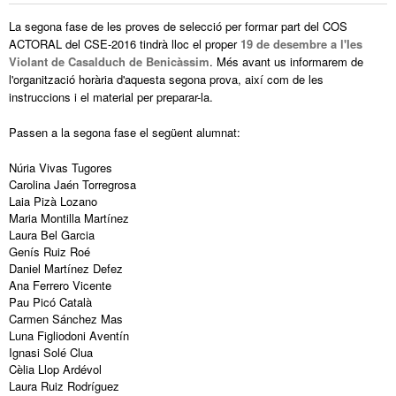
La segona fase de les proves de selecció per formar part del COS
ACTORAL del CSE-2016 tindrà lloc el proper
19 de desembre a l'Ies
Violant de Casalduch de Benicàssim
. Més avant us informarem de
l'organització horària d'aquesta segona prova, així com de les
instruccions i el material per preparar-la.
Passen a la segona fase el següent alumnat:
Núria Vivas Tugores
Carolina Jaén Torregrosa
Laia Pizà Lozano
Maria Montilla Martínez
Laura Bel Garcia
Genís Ruiz Roé
Daniel Martínez Defez
Ana Ferrero Vicente
Pau Picó Català
Carmen Sánchez Mas
Luna Figliodoni Aventín
Ignasi Solé Clua
Cèlia Llop Ardévol
Laura Ruiz Rodríguez