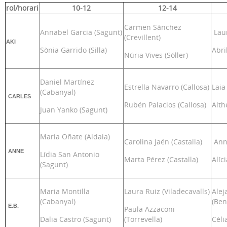
rol/horari
10-12
12-14
Carmen Sánchez
Annabel Garcia (Sagunt)
Laur
(Crevillent)
AKI
Sònia Garrido (Silla)
Abri
Núria Vives (Sóller)
Daniel Martínez
Estrella Navarro (Callosa)
Laia
(Cabanyal)
CARLES
Rubén Palacios (Callosa)
Alth
Juan Yanko (Sagunt)
Maria Oñate (Aldaia)
Carolina Jaén (Castalla)
Anna
ANNE
Lídia San Antonio
Marta Pérez (Castalla)
Alíc
(Sagunt)
Maria Montilla
Laura Ruiz (Viladecavalls)
Alej
(Cabanyal)
(Ben
E.B.
Paula Azzaconi
Dalia Castro (Sagunt)
(Torrevella)
Cèli